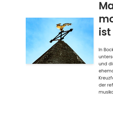
Ma
mo
ist
In Boc
unters
und di
ehemal
Kreuzf
der re
musika