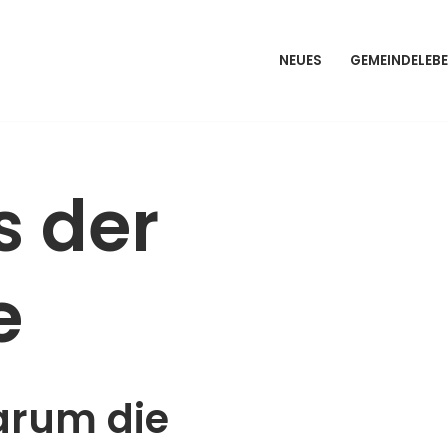
NEUES
GEMEINDELEB
s der
e
rum die