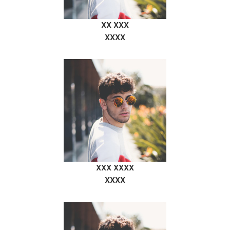
XX XXX
XXXX
XXX XXXX
XXXX