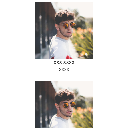
XXX XXXX
XXXX