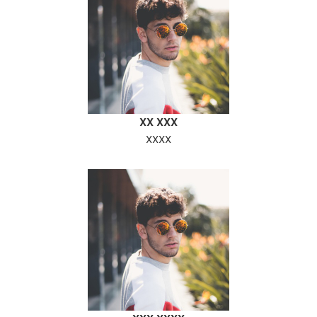
XX XXX
XXXX